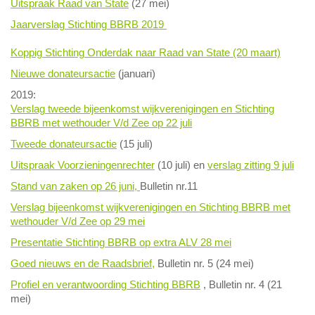
Uitspraak Raad van State
(27 mei)
Jaarverslag Stichting BBRB 2019
Koppig Stichting Onderdak naar Raad van State (20 maart)
Nieuwe donateursactie
(januari)
2019:
Verslag tweede bijeenkomst wijkverenigingen en Stichting
BBRB met wethouder V/d Zee op 22 juli
Tweede donateursactie
(15 juli)
Uitspraak Voorzieningenrechter
(10 juli) en
verslag zitting 9 juli
Stand van zaken op 26 juni,
Bulletin nr.11
Verslag bijeenkomst wijkverenigingen en Stichting BBRB met
wethouder V/d Zee op 29 mei
Presentatie Stichting BBRB op extra ALV 28 mei
Goed nieuws en de Raadsbrief,
Bulletin nr. 5 (24 mei)
Profiel en verantwoording Stichting BBRB
, Bulletin nr. 4 (21
mei)