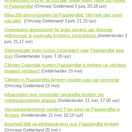
Arnhemmers vrezen rechtszaak; petitie tegen 'halve tbs-kliniek'
in Paasbergflat
(Omroep Gelderland 5 juni, 20.18 uur)
Bijna 200 demonstranten bij Paasbergflat: 'Het hele plan moet
van tafel'
(Omroep Gelderland 3 juni, 21.15 uur)
Geitenkamp demonsteert fel tegen opvang van 'tikkende
tijdbommen’ in voormalig Arnhems zorgcentrum
(Gelderlander 3
juni, 21.17 uur)
Demonstratie tegen komst zorgmijders naar Paasbergflat gaat
door
(Gelderlander 3 juni, 7.28 uur)
Cliënten Onderdak moeten Paasbergflat in Arnhem uit, stichting
reageert verbaasd
(Gelderlander 23 mei)
Cliënten in Paasbergflat Arnhem moeten weg van gemeente
(Omroep Gelderland 23 mei)
Infoavonden over omstreden opvangflat Arnhem om
veiligheidsredenen afgelast
(Gelderlander 21 mei, 17.05 uur)
Vastgoedondernemer verdient 9 ton winst op Paasbergflat in
Arnhem
(Gelderlander 21 mei, 10.10 uur)
Boosheid blijft na infobijeenkomst over Paasbergflat Arnhem
(Omroep Gelderland 20 mei )