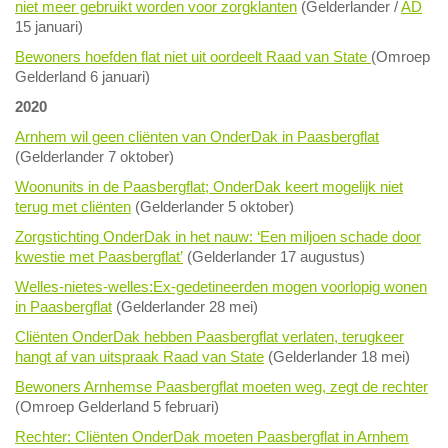
niet meer gebruikt worden voor zorgklanten
(Gelderlander /
AD
15 januari)
Bewoners hoefden flat niet uit oordeelt Raad van State
(Omroep
Gelderland 6 januari)
2020
Arnhem wil geen cliënten van OnderDak in Paasbergflat
(Gelderlander 7 oktober)
Woonunits in de Paasbergflat; OnderDak keert mogelijk niet
terug met cliënten
(Gelderlander 5 oktober)
Zorgstichting OnderDak in het nauw: ‘Een miljoen schade door
kwestie met Paasbergflat’
(Gelderlander 17 augustus)
Welles-nietes-welles:Ex-gedetineerden mogen voorlopig wonen
in Paasbergflat
(Gelderlander 28 mei)
Cliënten OnderDak hebben Paasbergflat verlaten, terugkeer
hangt af van uitspraak Raad van State
(Gelderlander 18 mei)
Bewoners Arnhemse Paasbergflat moeten weg, zegt de rechter
(Omroep Gelderland 5 februari)
Rechter: Cliënten OnderDak moeten Paasbergflat in Arnhem