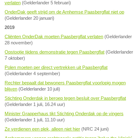
verlaten
(Gelderlander 5 februari)
OnderDak geeft strijd om de Arnhemse Paasbergflat niet op
(Gelderlander 20 januari)
2019
Cliënten OnderDak moeten Paasbergflat verlaten
(Gelderlander
28 november)
Opstootje tijdens demonstratie tegen Paasbergflat
(Gelderlander
7 oktober)
Polen moeten per direct vertrekken uit Paasbergflat
(Gelderlander 4 september)
Rechter bepaalt dat bewoners Paasbergflat voorlopig mogen
blijven
(Gelderlander 10 juli)
Stichting Onderdak in beroep tegen besluit over Paasbergflat
(Gelderlander 1 juli, 16.24 uur)
Minister Grapperhaus tikt Stichting Onderdak op de vingers
(Gelderlander 1 juli, 11.10 uur)
Ze verdienen een plek, alleen niet hier
(NRC 24 juni)