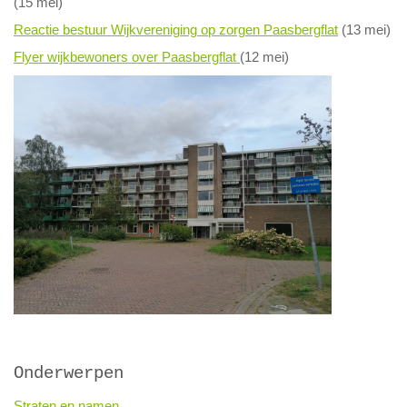
(15 mei)
Reactie bestuur Wijkvereniging op zorgen Paasbergflat
(13 mei)
Flyer wijkbewoners over Paasbergflat
(12 mei)
Onderwerpen
Straten en namen