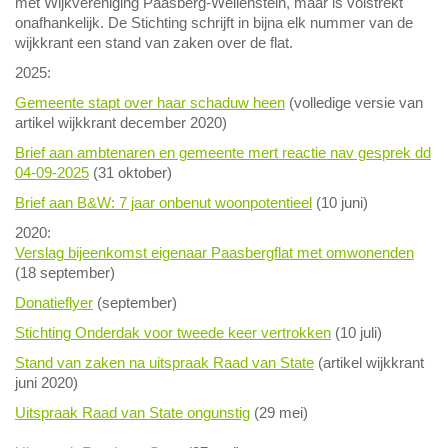
met Wijkvereniging Paasberg-Wellenstein, maar is volstrekt
onafhankelijk. De Stichting schrijft in bijna elk nummer van de
wijkkrant een stand van zaken over de flat.
2025:
Gemeente stapt over haar schaduw heen
(volledige versie van
artikel wijkkrant december 2020)
Brief aan ambtenaren en gemeente mert reactie nav gesprek dd
04-09-2025
(31 oktober)
Brief aan B&W: 7 jaar onbenut woonpotentieel
(10 juni)
2020:
Verslag bijeenkomst eigenaar Paasbergflat met omwonenden
(18 september)
Donatieflyer
(september)
Stichting Onderdak voor tweede keer vertrokken
(10 juli)
Stand van zaken na uitspraak Raad van State
(artikel wijkkrant
juni 2020)
Uitspraak Raad van State ongunstig
(29 mei)