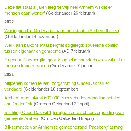
Deze flat staat al jaren leeg ‘terwijl heel Arnhem wil dat er
mensen gaan wonen’
(Gelderlander 26 februari)
2022
Woningnood in Nederland maar toch staat in Arnhem flat leeg
(Gelderlander 14 november)
Werk aan balkons Paasbergflat stilgelegd: zoveelste conflict
tussen eigenaar en gemeente
(AD 7 februari)
Eigenaar Paasbergflat gooit knuppel in hoenderhok en wil dat er
mensen kunnen wonen
(Gelderlander 7 januari)
2021
Miljoenen komen te laat, zorgstichting OnderDak failliet
verklaard
(Gelderlander 18 september)
Arnhem moet alvast 600.000 euro schadevergoeding betalen
aan OnderDak
(Omroep Gelderland 22 april)
Stichting OnderDak wil 1,5 miljoen euro schadevergoeding van
gemeente Arnhem
(Omroep Gelderland 8 april)
Bliksemactie van Arnhemse gemeenteraad: Paasbergflat mag