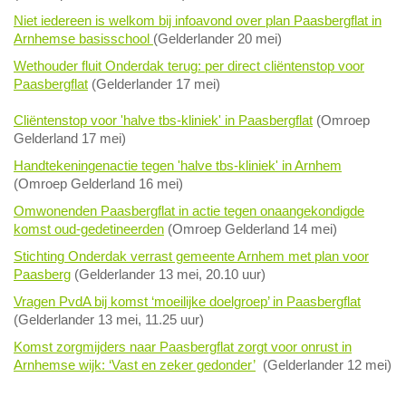
Niet iedereen is welkom bij infoavond over plan Paasbergflat in
Arnhemse basisschool
(Gelderlander 20 mei)
Wethouder fluit Onderdak terug: per direct cliëntenstop voor
Paasbergflat
(Gelderlander 17 mei)
Cliëntenstop voor 'halve tbs-kliniek' in Paasbergflat
(Omroep
Gelderland 17 mei)
Handtekeningenactie tegen 'halve tbs-kliniek' in Arnhem
(Omroep Gelderland 16 mei)
Omwonenden Paasbergflat in actie tegen onaangekondigde
komst oud-gedetineerden
(Omroep Gelderland 14 mei)
Stichting Onderdak verrast gemeente Arnhem met plan voor
Paasberg
(Gelderlander 13 mei, 20.10 uur)
Vragen PvdA bij komst ‘moeilijke doelgroep’ in Paasbergflat
(Gelderlander 13 mei, 11.25 uur)
Komst zorgmijders naar Paasbergflat zorgt voor onrust in
Arnhemse wijk: ‘Vast en zeker gedonder’
(Gelderlander 12 mei)