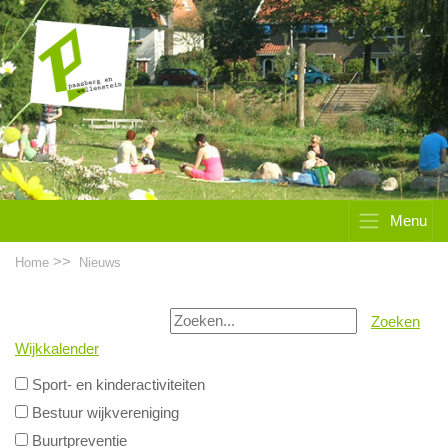
Menu
>>
Home
Nieuws
Zoeken
Wijkkalender
Sport- en kinderactiviteiten
Bestuur wijkvereniging
Buurtpreventie