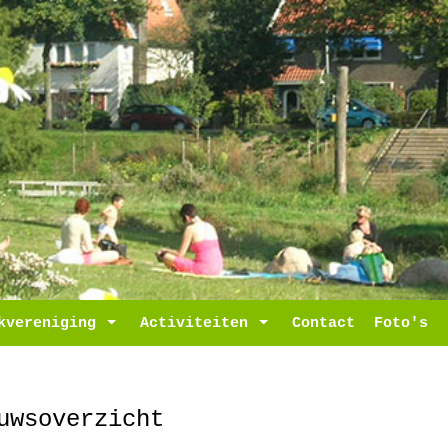
ropdown
kvereniging
Toggle Dropdown
Activiteiten
Toggle Dropdown
Contact
Foto's
uwsoverzicht