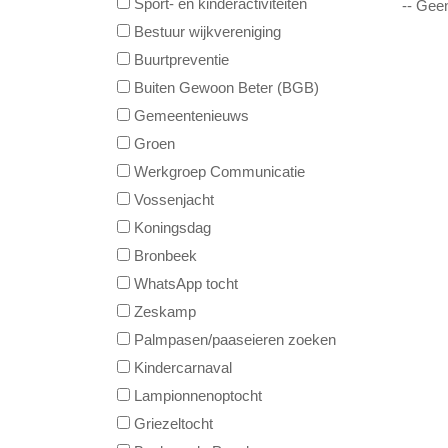
Sport- en kinderactiviteiten
-- Gee
Bestuur wijkvereniging
Buurtpreventie
Buiten Gewoon Beter (BGB)
Gemeentenieuws
Groen
Werkgroep Communicatie
Vossenjacht
Koningsdag
Bronbeek
WhatsApp tocht
Zeskamp
Palmpasen/paaseieren zoeken
Kindercarnaval
Lampionnenoptocht
Griezeltocht