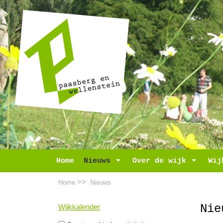
Home
Nieuws
Toggle Dropdown
Over de wijk
Toggle D
Wij
>>
Home
Nieuws
Nie
Wijkkalender