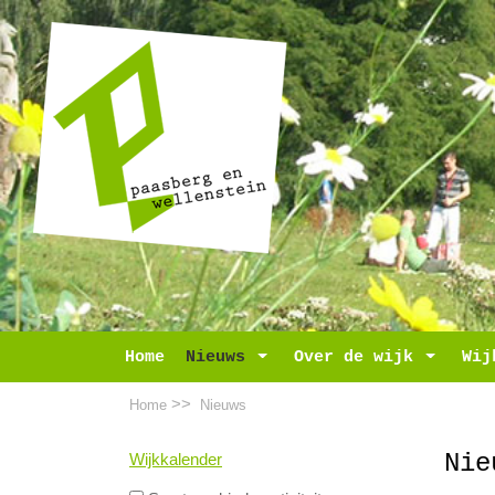
Home
Nieuws
Toggle Dropdown
Over de wijk
Toggle D
Wij
>>
Home
Nieuws
Nie
Wijkkalender