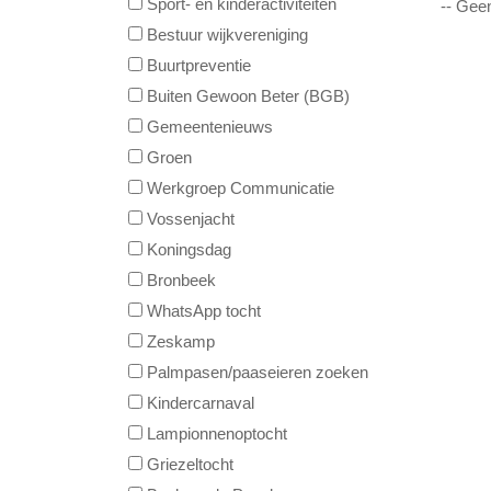
Sport- en kinderactiviteiten
-- Gee
Bestuur wijkvereniging
Buurtpreventie
Buiten Gewoon Beter (BGB)
Gemeentenieuws
Groen
Werkgroep Communicatie
Vossenjacht
Koningsdag
Bronbeek
WhatsApp tocht
Zeskamp
Palmpasen/paaseieren zoeken
Kindercarnaval
Lampionnenoptocht
Griezeltocht