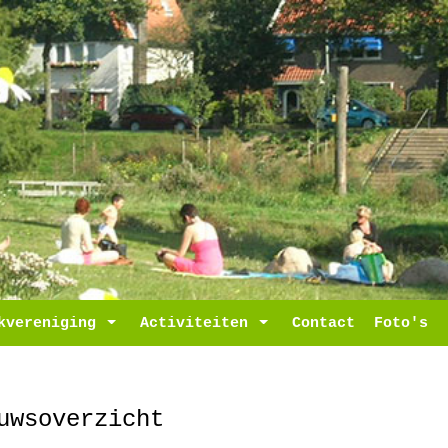
ropdown
kvereniging
Toggle Dropdown
Activiteiten
Toggle Dropdown
Contact
Foto's
uwsoverzicht