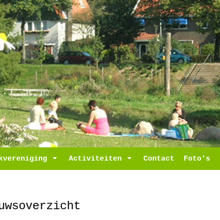
ropdown
kvereniging
Toggle Dropdown
Activiteiten
Toggle Dropdown
Contact
Foto's
uwsoverzicht