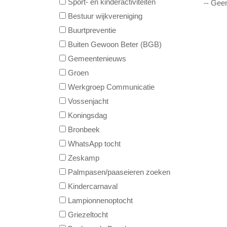
Sport- en kinderactiviteiten
-- Gee
Bestuur wijkvereniging
Buurtpreventie
Buiten Gewoon Beter (BGB)
Gemeentenieuws
Groen
Werkgroep Communicatie
Vossenjacht
Koningsdag
Bronbeek
WhatsApp tocht
Zeskamp
Palmpasen/paaseieren zoeken
Kindercarnaval
Lampionnenoptocht
Griezeltocht