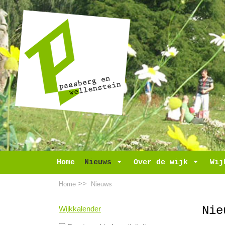
Home
Nieuws
Toggle Dropdown
Over de wijk
Toggle D
Wij
>>
Home
Nieuws
Nie
Wijkkalender