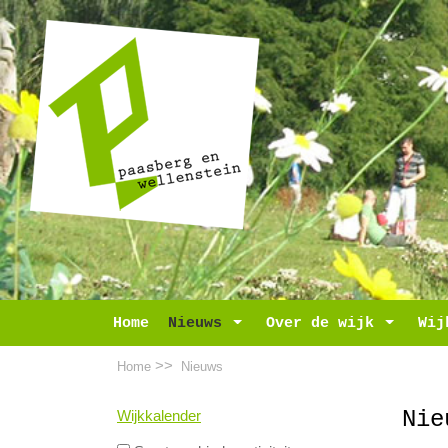
Home
Nieuws
Toggle Dropdown
Over de wijk
Toggle D
Wij
>>
Home
Nieuws
Nie
Wijkkalender