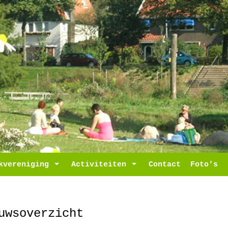
ropdown
kvereniging
Toggle Dropdown
Activiteiten
Toggle Dropdown
Contact
Foto's
uwsoverzicht