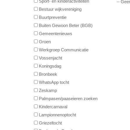
Sport- en kinderactiviteiten
-- Gee
Bestuur wijkvereniging
Buurtpreventie
Buiten Gewoon Beter (BGB)
Gemeentenieuws
Groen
Werkgroep Communicatie
Vossenjacht
Koningsdag
Bronbeek
WhatsApp tocht
Zeskamp
Palmpasen/paaseieren zoeken
Kindercarnaval
Lampionnenoptocht
Griezeltocht