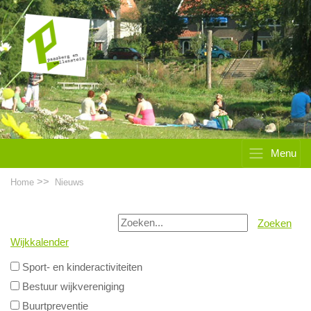
Menu
>>
Home
Nieuws
Zoeken
Wijkkalender
Sport- en kinderactiviteiten
Bestuur wijkvereniging
Buurtpreventie