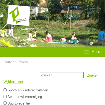
Menu
>>
Home
Nieuws
Zoeken
Wijkkalender
Sport- en kinderactiviteiten
Bestuur wijkvereniging
Buurtpreventie