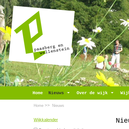
Home
Nieuws
Toggle Dropdown
Over de wijk
Toggle D
Wij
>>
Home
Nieuws
Nie
Wijkkalender