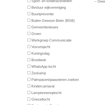
Sport- en kinderactiviteiten
-- Gee
Bestuur wijkvereniging
Buurtpreventie
Buiten Gewoon Beter (BGB)
Gemeentenieuws
Groen
Werkgroep Communicatie
Vossenjacht
Koningsdag
Bronbeek
WhatsApp tocht
Zeskamp
Palmpasen/paaseieren zoeken
Kindercarnaval
Lampionnenoptocht
Griezeltocht