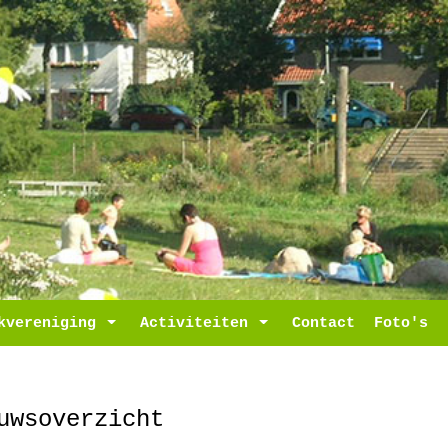
ropdown
kvereniging
Toggle Dropdown
Activiteiten
Toggle Dropdown
Contact
Foto's
uwsoverzicht