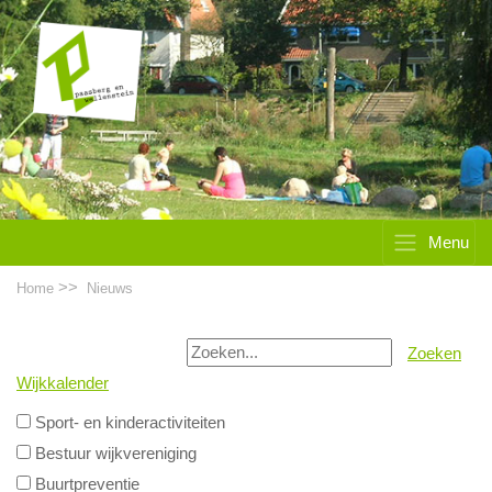
Menu
>>
Home
Nieuws
Zoeken
Wijkkalender
Sport- en kinderactiviteiten
Bestuur wijkvereniging
Buurtpreventie