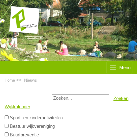
Menu
>>
Home
Nieuws
Zoeken
Wijkkalender
Sport- en kinderactiviteiten
Bestuur wijkvereniging
Buurtpreventie