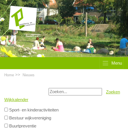
Menu
>>
Home
Nieuws
Zoeken
Wijkkalender
Sport- en kinderactiviteiten
Bestuur wijkvereniging
Buurtpreventie